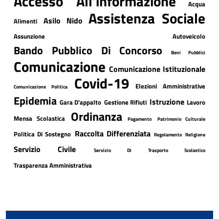
Accesso All'informazione
Acqua
Assistenza Sociale
Asilo Nido
Alimenti
Assunzione
Autoveicolo
Bando Pubblico Di Concorso
Beni Pubblici
Comunicazione
Comunicazione Istituzionale
Covid-19
Elezioni Amministrative
Comunicazione Politica
Epidemia
Istruzione
Gara D'appalto
Gestione Rifiuti
Lavoro
Ordinanza
Mensa Scolastica
Pagamento
Patrimonio Culturale
Raccolta Differenziata
Politica Di Sostegno
Regolamento
Religione
Servizio Civile
Servizio Di Trasporto Scolastico
Trasparenza Amministrativa