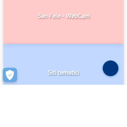
San Fele - WebCam
Siti tematici