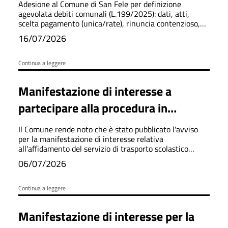
Adesione al Comune di San Fele per definizione
agevolata debiti comunali (L.199/2025): dati, atti,
scelta pagamento (unica/rate), rinuncia contenzioso,
firma e allegati.
16/07/2026
Continua a leggere
Manifestazione di interesse a
partecipare alla procedura in
modalità telematica per il servizio di
Il Comune rende noto che è stato pubblicato l'avviso
trasporto scolastico 2026/2027
per la manifestazione di interesse relativa
all'affidamento del servizio di trasporto scolastico
comunale e intercomunale per l'anno scolastico
06/07/2026
2026/2027.
Continua a leggere
Manifestazione di interesse per la