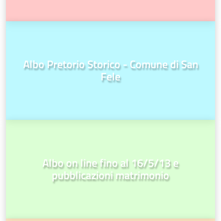
Albo Pretorio Storico - Comune di San
Fele
Albo on line fino al 16/5/13 e
pubblicazioni matrimonio