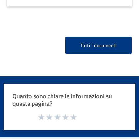
Tutti i documenti
Quanto sono chiare le informazioni su
questa pagina?
Valuta da 1 a 5 stelle la pagina
Valuta 1 stelle su 5
Valuta 2 stelle su 5
Valuta 3 stelle su 5
Valuta 4 stelle su 5
Valuta 5 stelle su 5