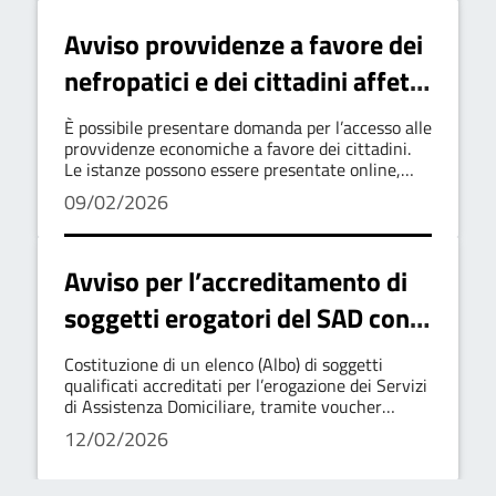
Avviso provvidenze a favore dei
nefropatici e dei cittadini affetti
da talassemia ed altre patologie
È possibile presentare domanda per l’accesso alle
del sangue
provvidenze economiche a favore dei cittadini.
Le istanze possono essere presentate online,
tramite il Portale del Cittadino
09/02/2026
Avviso per l’accreditamento di
soggetti erogatori del SAD con
voucher sociali
Costituzione di un elenco (Albo) di soggetti
qualificati accreditati per l’erogazione dei Servizi
di Assistenza Domiciliare, tramite voucher
sociali
12/02/2026