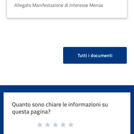
Allegato Manifestazione di Interesse Mensa
Tutti i documenti
Quanto sono chiare le informazioni su
questa pagina?
Valuta da 1 a 5 stelle la pagina
Valuta 1 stelle su 5
Valuta 2 stelle su 5
Valuta 3 stelle su 5
Valuta 4 stelle su 5
Valuta 5 stelle su 5