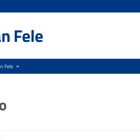
n Fele
n Fele
o