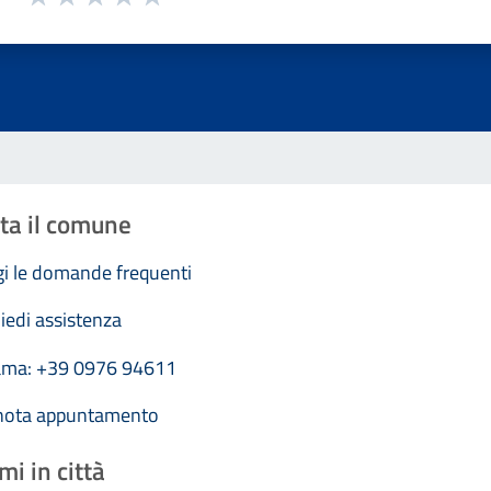
Valuta 1 stelle su 5
Valuta 2 stelle su 5
Valuta 3 stelle su 5
Valuta 4 stelle su 5
Valuta 5 stelle su 5
ta il comune
i le domande frequenti
iedi assistenza
ama: +39 0976 94611
nota appuntamento
mi in città