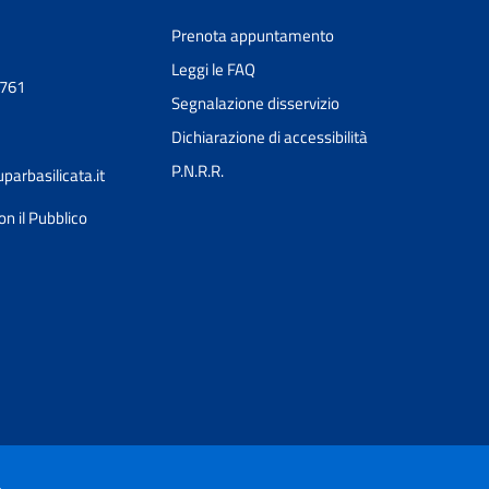
Prenota appuntamento
Leggi le FAQ
0761
Segnalazione disservizio
Dichiarazione di accessibilità
P.N.R.R.
arbasilicata.it
on il Pubblico
Ciao 👋
Come posso esserti utile?
smart_toy
à