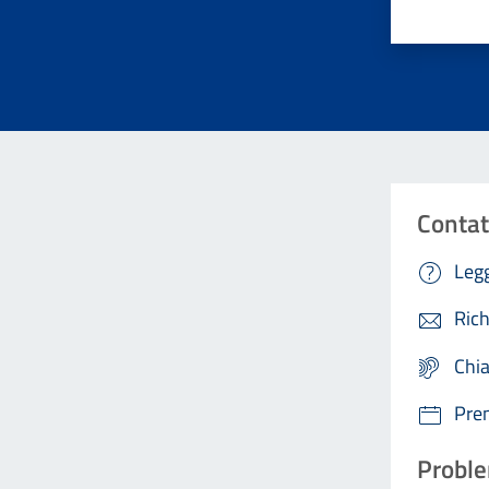
Contat
Legg
Rich
Chi
Pre
Proble