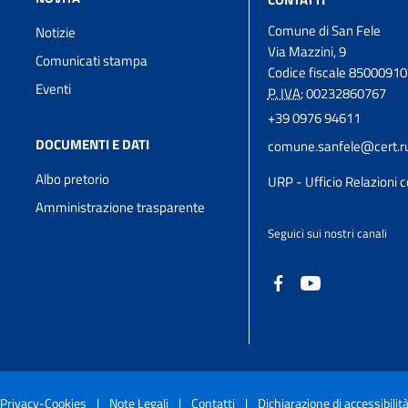
Comune di San Fele
Notizie
Via Mazzini, 9
Comunicati stampa
Codice fiscale 8500091
Eventi
P. IVA:
00232860767
+39 0976 94611
DOCUMENTI E DATI
comune.sanfele@cert.rup
Albo pretorio
URP - Ufficio Relazioni c
Amministrazione trasparente
Seguici sui nostri canali
Privacy-Cookies
|
Note Legali
|
Contatti
|
Dichiarazione di accessibilit