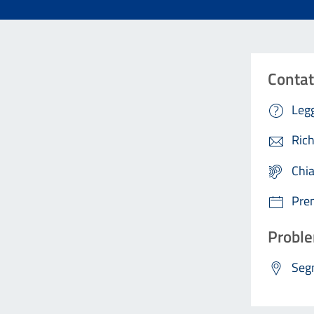
Contat
Legg
Rich
Chi
Pre
Proble
Segn