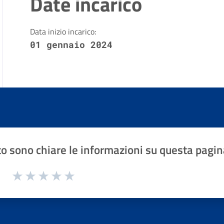
Date incarico
Data inizio incarico:
01 gennaio 2024
o sono chiare le informazioni su questa pagin
1 a 5 stelle la pagina
Valuta 1 stelle su 5
Valuta 2 stelle su 5
Valuta 3 stelle su 5
Valuta 4 stelle su 5
Valuta 5 stelle su 5