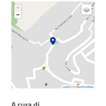
+
−
Leaflet
| ©
OpenStreetMap
A cura di