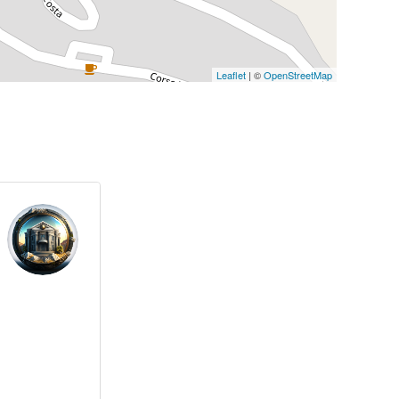
Leaflet
| ©
OpenStreetMap