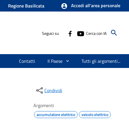
Accedi all'area personale
Regione Basilicata
Seguici su
Cerca con IA
Contatti
Il Paese
Tutti gli argomenti...
Condividi
Argomenti
accumulatore elettrico
veicolo elettrico