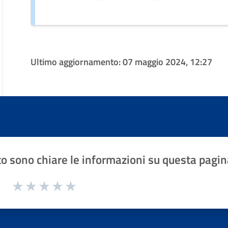
Ultimo aggiornamento:
07 maggio 2024, 12:27
o sono chiare le informazioni su questa pagin
1 a 5 stelle la pagina
Valuta 1 stelle su 5
Valuta 2 stelle su 5
Valuta 3 stelle su 5
Valuta 4 stelle su 5
Valuta 5 stelle su 5